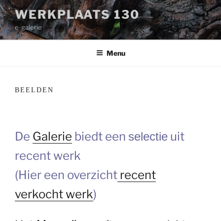
Ga
WERKPLAATS 130
naar
e-galerie
de
inhoud
Menu
BEELDEN
De
Galerie
biedt een
uit
selectie
recent werk
(Hier een overzicht
recent
verkocht werk
)