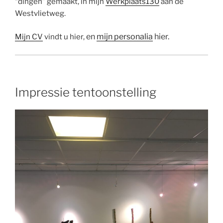
“dingen” gemaakt, in mijn
Werkplaats130
aan de
Westvlietweg.
en
mijn personalia
hier.
Mijn CV
vindt u hier,
Impressie tentoonstelling